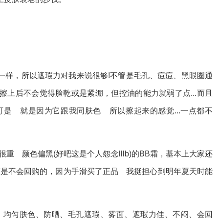
一样，所以遮瑕力对我来说很够!不管是毛孔、痘痘、黑眼圈通
上后不会觉得脸乾或是紧绷，但控油的能力就弱了点...而且
;可是 就是因为它跟我同肤色 所以擦起来的感觉...一点都不
重 颜色偏黑(好吧这是个人怨念lllb)的BB霜，基本上大家还
该是不会回购的，因为手滑买了正品 我挺担心到明年夏天时能
、均匀肤色、防晒、毛孔遮瑕、雾面、遮瑕力佳、不闷、会回