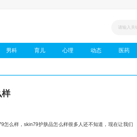
男科
育儿
心理
动态
医药
么样
次
79怎么样，skin79护肤品怎么样很多人还不知道，现在让我们