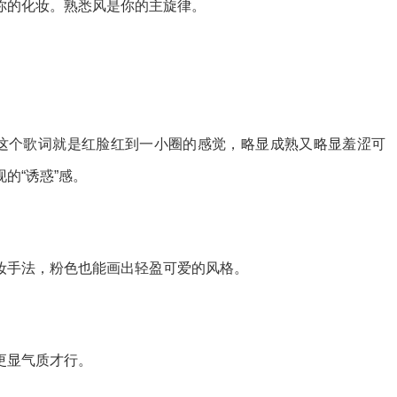
你的化妆。熟悉风是你的主旋律。
”这个歌词就是红脸红到一小圈的感觉，略显成熟又略显羞涩可
的“诱惑”感。
妆手法，粉色也能画出轻盈可爱的风格。
更显气质才行。