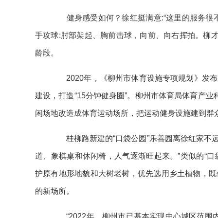
健身感受如何？徐红挺满意:“这里的服务很不
手攻球:肘部架起、胸前击球，向前、向右挥拍。柳才
龄段。
2020年，《柳州市体育设施专项规划》发布
建设，打造“15分钟健身圈”。柳州市体育局体育产业
闲场地改造成体育运动场所，把运动健身设施建到群众
桂柳路新建的“口袋公园”乐善园离徐红家不远，
道、象棋桌和休闲椅，人气逐渐旺起来。”类似的“口袋
护原有地形地貌和大树老树，优先选用乡土植物，既
的新场所。
“2022年，柳州市已基本实现中心城区范围内‘