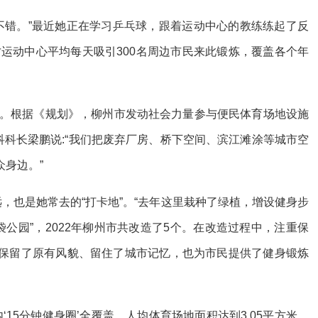
错。”最近她正在学习乒乓球，跟着运动中心的教练练起了反
运动中心平均每天吸引300名周边市民来此锻炼，覆盖各个年
。根据《规划》，柳州市发动社会力量参与便民体育场地设施
科科长梁鹏说:“我们把废弃厂房、桥下空间、滨江滩涂等城市空
身边。”
也是她常去的“打卡地”。“去年这里栽种了绿植，增设健身步
公园”，2022年柳州市共改造了5个。在改造过程中，注重保
保留了原有风貌、留住了城市记忆，也为市民提供了健身锻炼
15分钟健身圈’全覆盖，人均体育场地面积达到3.05平方米，