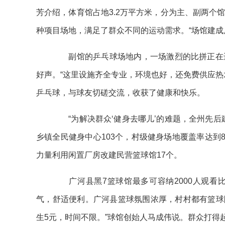
芳介绍，体育馆占地3.2万平方米，分为主、副两个
种项目场地，满足了群众不同的运动需求。“场馆建成
副馆的乒乓球场地内，一场激烈的比拼正在进
好声。“这里设施齐全专业，环境也好，还免费供应热
乒乓球，与球友切磋交流，收获了健康和快乐。
“为解决群众‘健身去哪儿’的难题，全州先后建
乡镇全民健身中心103个，村级健身场地覆盖率达到
力量利用闲置厂房改建民营篮球馆17个。
广河县黑7篮球馆最多可容纳2000人观看
气，舒适便利。广河县篮球氛围浓厚，村村都有篮球
生5元，时间不限。”球馆创始人马成伟说。群众打得