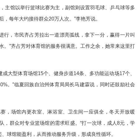
馆，主馆以举行篮球比赛为主，副馆则设置羽毛球、乒乓球等多
后，每年大约接待群众20万人次。”李艳芳说。
行，市民齐占芳拉出一道漂亮弧线，拿下一分，赢得一片叫
水。”齐占芳对体育馆的服务很满意。工作之余，她常来这里打
成大型体育场馆15个、健身步道14条、多功能运动场17个、
80%。”临夏回族自治州体育局局长马建霖说，同时还鼓励社会
比赛，场馆内更衣室、淋浴室、卫生间一应俱全，冬天开放暖
队，群众对专业篮场馆的需求旺盛。“打一次球，成人8元，学
起、球馆能盈利，从而推动服务升级，形成良性循环。